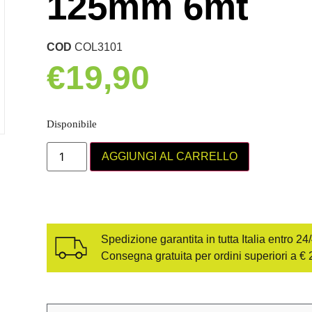
125mm 6mt
COD
COL3101
€
19,90
Disponibile
AGGIUNGI AL CARRELLO
Spedizione garantita in tutta Italia entro 24
Consegna gratuita per ordini superiori a € 