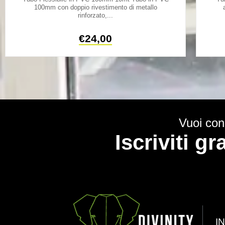
100mm con doppio rivestimento di metallo
rinforzato,...
€
24,00
Vuoi cono
Iscriviti g
I