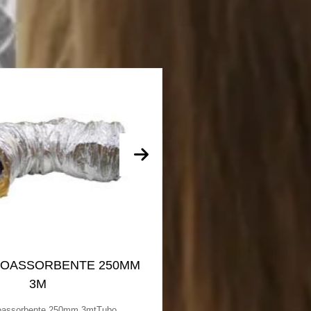
NOASSORBENTE 250MM
TUBO FONOASSO
3M
1M
oassorbente 250mm 3mtTubo
Tubo Fonoassorbent