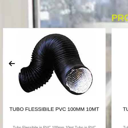
PR
TUBO FLESSIBILE PVC 100MM 10MT
T
Tubo Flessibile in PVC 100mm 10mt Tubo in PVC
Tu