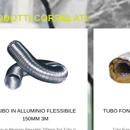
ODOTTI CORRELATI
UBO IN ALLUMINIO FLESSIBILE
TUBO FO
150MM 3M
bo In Alluminio Flessibile 150mm 3mt Tubo in
Tubo Fon