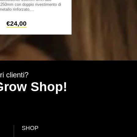
 250mm con doppio rivestimento di
fonoassorbente 100mm con 
metallo rinforzato,...
metallo rinfo
€
24,00
€
5,
i clienti?
y Grow Shop!
SHOP