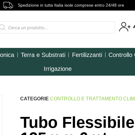
Spedizione in tutta Italia isole comprese entro 24/48 ore
ponica
Terra e Substrati
Fertilizzanti
Controllo
Irrigazione
CATEGORIE
CONTROLLO E TRATTAMENTO CLI
Tubo Flessibil