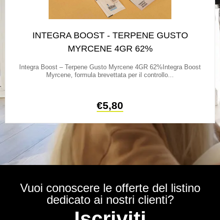
INTEGRA BOOST - TERPENE GUSTO
MYRCENE 4GR 62%
Integra Boost – Terpene Gusto Myrcene 4GR 62%Integra Boost
Myrcene, formula brevettata per il controllo...
€
5,80
Vuoi conoscere le offerte del listino
dedicato ai nostri clienti?
Iscriviti