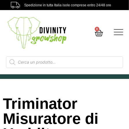
Spedizione in tutta Italia isole comprese entro 24/48 ore
0
Triminator
Misuratore di