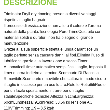
DESCRIZIONE
Triminator DryIl drytrimming presenta diversi vantaggi
rispetto al taglio bagnato.
Il processo di essiccazione non altera il colore e l’aroma
naturali della pianta.Tecnologia Pure TrimeCostruito con
materiali solidi e duraturi, non ha bisogno di grande
manutenzione.
Grazie alla sua superficie stretta e lunga garantisce un
taglio perfetto senza causare danni ai fiori.Elimina l’uso di
lubrificanti grazie alla lavorazione a secco.Timer
Automaticoil timer automatico semplifica il taglio, imposta il
timer e torna indietro al termine.Scomparto Di Raccolta
RimovibileScomparto rimovibile che cattura in modo sicuro
il taglio in eccesso per un uso futuro.Rotelle RetrattiliRuote
per un facile spostamento, ritrarre per un taglio
stabileSpecifiche tecniche:Altezza: 91cmLarghezza:
60cmLunghezza: 91cmPeso: 33,56 kgTensione AC:
110VTrimming: 1,9 – 3,5 kg/h