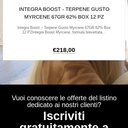
INTEGRA BOOST - TERPENE GUSTO
MYRCENE 67GR 62% BOX 12 PZ
Integra Boost – Terpene Gusto Myrcene 67GR 62% Box
12 PZIntegra Boost Myrcene, formula brevettata...
€
218,00
Vuoi conoscere le offerte del listino
dedicato ai nostri clienti?
Iscriviti
gratuitamente a