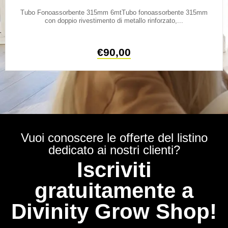
Tubo Fonoassorbente 315mm 6mtTubo fonoassorbente 315mm
con doppio rivestimento di metallo rinforzato,...
€
90,00
Vuoi conoscere le offerte del listino
dedicato ai nostri clienti?
Iscriviti
gratuitamente a
Divinity Grow Shop!