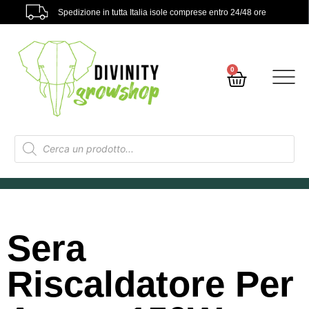
Spedizione in tutta Italia isole comprese entro 24/48 ore
0
Sera
Riscaldatore Per