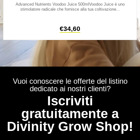
Advanced Nutrients Voodoo Juice 500mlVoodoo Juice è uno
stimolatore radicale che fornisce alla tua coltivazione...
€
34,60
Vuoi conoscere le offerte del listino
dedicato ai nostri clienti?
Iscriviti
gratuitamente a
Divinity Grow Shop!