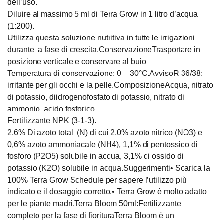
dell’uso.
Diluire al massimo 5 ml di Terra Grow in 1 litro d’acqua
(1:200).
Utilizza questa soluzione nutritiva in tutte le irrigazioni
durante la fase di crescita.ConservazioneTrasportare in
posizione verticale e conservare al buio.
Temperatura di conservazione: 0 – 30°C.AvvisoR 36/38:
irritante per gli occhi e la pelle.ComposizioneAcqua, nitrato
di potassio, diidrogenofosfato di potassio, nitrato di
ammonio, acido fosforico.
Fertilizzante NPK (3-1-3).
2,6% Di azoto totali (N) di cui 2,0% azoto nitrico (NO3) e
0,6% azoto ammoniacale (NH4), 1,1% di pentossido di
fosforo (P2O5) solubile in acqua, 3,1% di ossido di
potassio (K2O) solubile in acqua.Suggerimenti• Scarica la
100% Terra Grow Schedule per sapere l’utilizzo più
indicato e il dosaggio corretto.• Terra Grow è molto adatto
per le piante madri.Terra Bloom 50ml:Fertilizzante
completo per la fase di fiorituraTerra Bloom è un