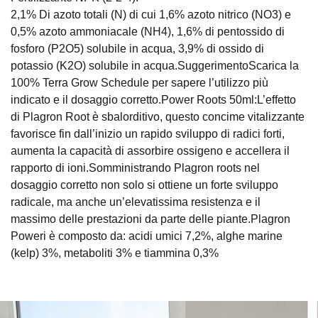
2,1% Di azoto totali (N) di cui 1,6% azoto nitrico (NO3) e
0,5% azoto ammoniacale (NH4), 1,6% di pentossido di
fosforo (P2O5) solubile in acqua, 3,9% di ossido di
potassio (K2O) solubile in acqua.SuggerimentoScarica la
100% Terra Grow Schedule per sapere l’utilizzo più
indicato e il dosaggio corretto.Power Roots 50ml:L’effetto
di Plagron Root è sbalorditivo, questo concime vitalizzante
favorisce fin dall’inizio un rapido sviluppo di radici forti,
aumenta la capacità di assorbire ossigeno e accellera il
rapporto di ioni.Somministrando Plagron roots nel
dosaggio corretto non solo si ottiene un forte sviluppo
radicale, ma anche un’elevatissima resistenza e il
massimo delle prestazioni da parte delle piante.Plagron
Poweri è composto da: acidi umici 7,2%, alghe marine
(kelp) 3%, metaboliti 3% e tiammina 0,3%