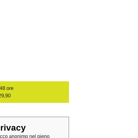
/48 ore
29,90
rivacy
cco anonimo nel pieno