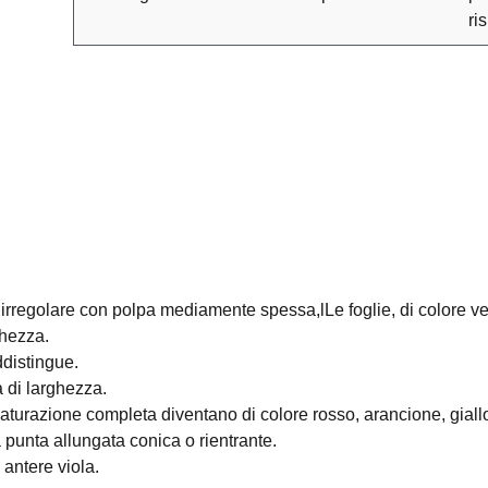
ri
rregolare con polpa mediamente spessa,lLe foglie, di colore v
ghezza.
ddistingue.
 di larghezza.
aturazione completa diventano di colore rosso, arancione, gial
 punta allungata conica o rientrante.
 antere viola.