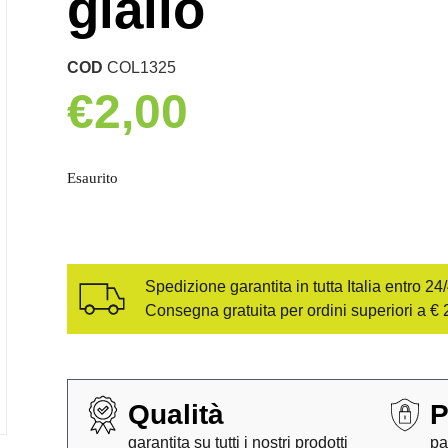
giallo
COD
COL1325
€
2,00
Esaurito
Spedizione garantita in tutta Italia entro 24
Consegna gratuita per ordini superiori a € 
Qualità
P
garantita su tutti i nostri prodotti
pa