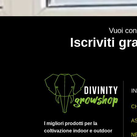
Vuoi cono
Iscriviti g
I
CH
AS
I migliori prodotti per la
coltivazione indoor e outdoor
N