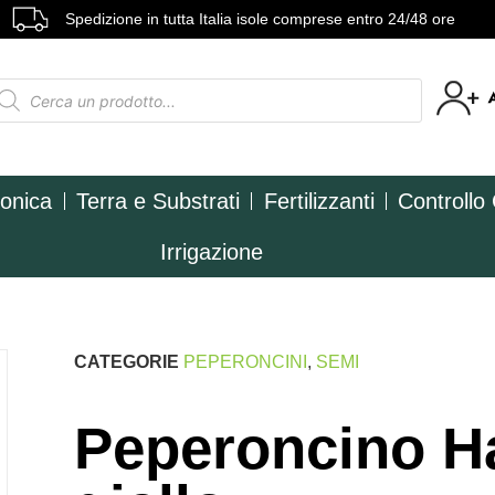
Spedizione in tutta Italia isole comprese entro 24/48 ore
ponica
Terra e Substrati
Fertilizzanti
Controllo
Irrigazione
CATEGORIE
PEPERONCINI
,
SEMI
Peperoncino H