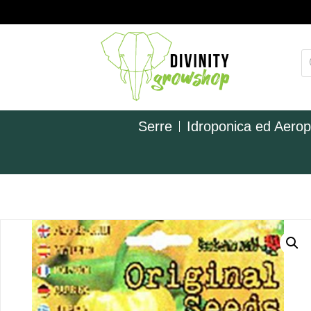
Serre
Idroponica ed Aero