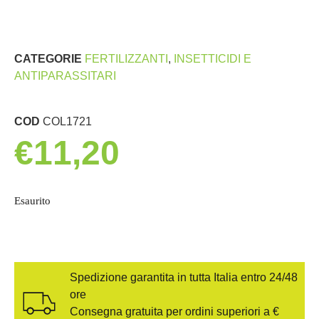
CATEGORIE
FERTILIZZANTI
,
INSETTICIDI E
ANTIPARASSITARI
COD
COL1721
€
11,20
Esaurito
Spedizione garantita in tutta Italia entro 24/48
ore
Consegna gratuita per ordini superiori a €