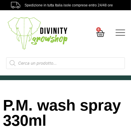
Spedizione in tutta Italia isole comprese entro 24/48 ore
0
P.M. wash spray
330ml