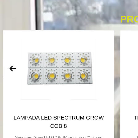
PR
LAMPADA LED SPECTRUM GROW
T
COB 8
Spectrum Grow LED COB 8Acronimo di “Chip on