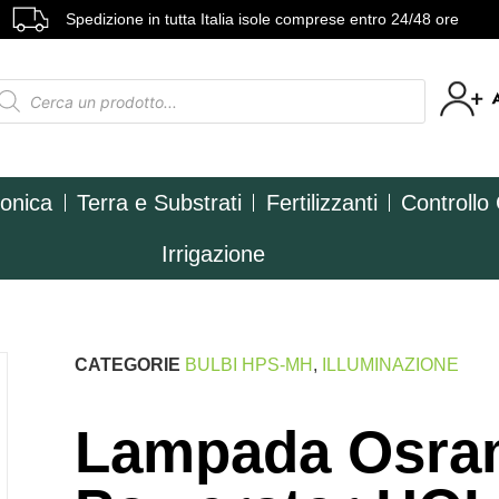
Spedizione in tutta Italia isole comprese entro 24/48 ore
ponica
Terra e Substrati
Fertilizzanti
Controllo
Irrigazione
CATEGORIE
BULBI HPS-MH
,
ILLUMINAZIONE
Lampada Osra