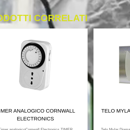
ODOTTI CORRELATI
IMER ANALOGICO CORNWALL
TELO MYLA
ELECTRONICS
Timer analogicoCornwall Electronics TIMER
Telo Mylar Diama