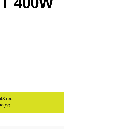
-T 400W
/48 ore
29,90