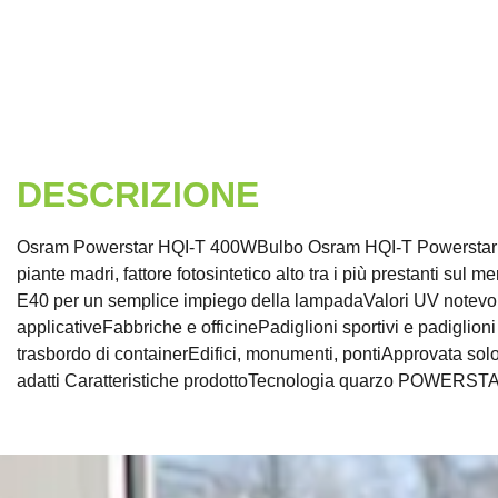
DESCRIZIONE
Osram Powerstar HQI-T 400WBulbo Osram HQI-T Powerstar 400
piante madri, fattore fotosintetico alto tra i più prestanti s
E40 per un semplice impiego della lampadaValori UV notevolm
applicativeFabbriche e officinePadiglioni sportivi e padiglioni 
trasbordo di containerEdifici, monumenti, pontiApprovata sol
adatti Caratteristiche prodottoTecnologia quarzo POWERSTARTo