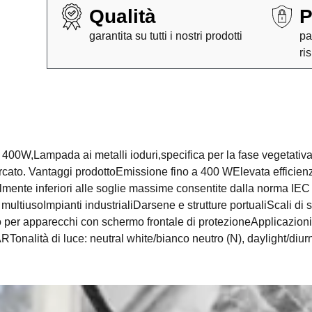
Qualità
P
garantita su tutti i nostri prodotti
pa
ri
W,Lampada ai metalli ioduri,specifica per la fase vegetativa
ul mercato. Vantaggi prodottoEmissione fino a 400 WElevata effici
ente inferiori alle soglie massime consentite dalla norma IEC 6
multiusoImpianti industrialiDarsene e strutture portualiScali di s
o per apparecchi con schermo frontale di protezioneApplicazion
nalità di luce: neutral white/bianco neutro (N), daylight/diur