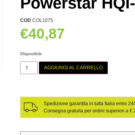
Powerstar HQI
COD
COL1075
€
40,87
Disponibile
AGGIUNGI AL CARRELLO
Spedizione garantita in tutta Italia entro 24
Consegna gratuita per ordini superiori a € 