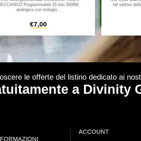
ECCANICO Programmabile 15 min 3500W,
nel settore dell
analogico con orologio...
€
7,00
scere le offerte del listino dedicato ai nostr
ratuitamente a Divinit
ACCOUNT
NFORMAZIONI