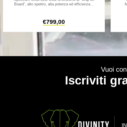
Board”, alto spettro, alta potenza ed efficienza...
M
€
799,00
Vuoi cono
Iscriviti g
I