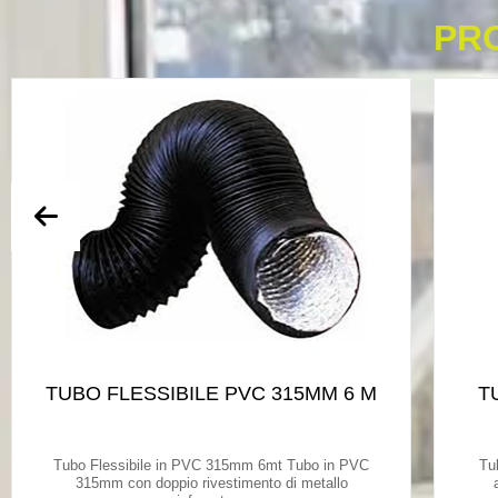
PR
TUBO FLESSIBILE PVC 315MM 6 M
T
Tubo Flessibile in PVC 315mm 6mt Tubo in PVC
Tu
315mm con doppio rivestimento di metallo