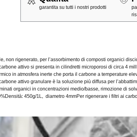
garantita su tutti i nostri prodotti
pa
ri
non rigenerato, per l’assorbimento di composti organici disciolti i
rbone attivo si presenta in cilindretti microporosi di circa 4 mil
rmico in atmosfera inerte che porta il carbone a temperature el
Il carbone attivo granulare è la soluzione più diffusa per l’abbatt
aminati organici in concentrazioni medio/basse, rimozione di solv
0%Densità: 450g/1L, diametro 4mmPer rigenerare i filtri ai carbon