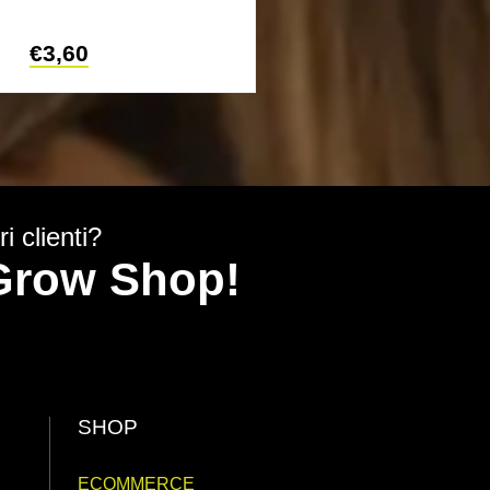
metallo rinfo
€
3,60
€
50,
i clienti?
y Grow Shop!
SHOP
ECOMMERCE