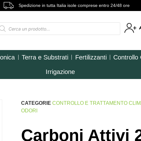
Spedizione in tutta Italia isole comprese entro 24/48 ore
ponica
Terra e Substrati
Fertilizzanti
Controllo
Irrigazione
CATEGORIE
CONTROLLO E TRATTAMENTO CLI
ODORI
Carboni Attivi 