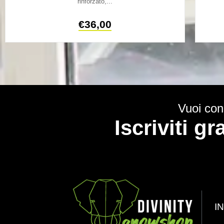
rinforzato,...
€
36,00
Vuoi cono
Iscriviti g
I