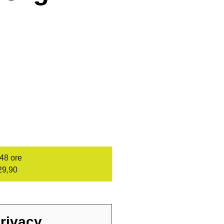
/48 ore
29,90
rivacy