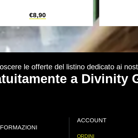
€
8,90
scere le offerte del listino dedicato ai nostr
ratuitamente a Divinit
ACCOUNT
NFORMAZIONI
ORDINI