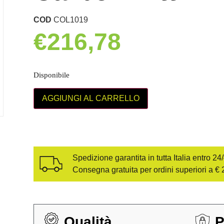
COD
COL1019
€
216,78
Disponibile
AGGIUNGI AL CARRELLO
Spedizione garantita in tutta Italia entro 24
Consegna gratuita per ordini superiori a € 
Qualità
P