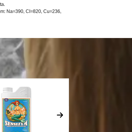
ta.
 ppm: Na=390, CI=820, Cu=236,