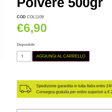
Polvere 500gr
COD
COL1109
€
6,90
Disponibile
AGGIUNGI AL CARRELLO
Spedizione garantita in tutta Italia entro 24
Consegna gratuita per ordini superiori a € 