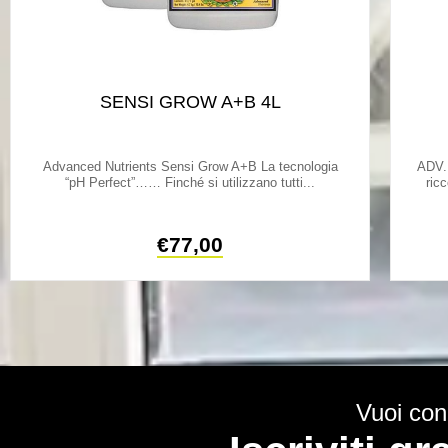
SENSI GROW A+B 4L
Advanced Nutrients Sensi Grow A+B La tecnologia
ADV. 
“pH Perfect”…… Finché si utilizzano tutti...
ric
€
77,00
Vuoi cono