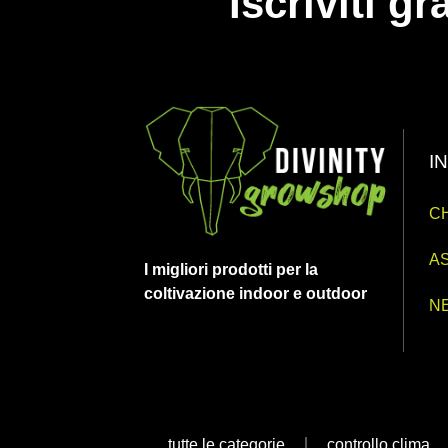
Iscriviti g
I
CH
AS
I migliori prodotti per la
coltivazione indoor e outdoor
N
tutte le categorie
controllo clima