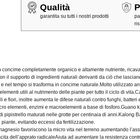
Qualità
P
garantita su tutti i nostri prodotti
pa
ri
ncime completamente organico e altamente nutriente, ricavato 
on il supporto di ingredienti naturali derivanti da ciò che lasciano 
nel tempo si trasforma in concime naturale.Molto utilizzato anti
menti utili al nutrimento delle piante per tutto il ciclo di vita.
i e fiori, inoltre aumenta le difese naturali contro funghi, batteri 
o elementi, enzimi e macroelementi a base di fosforo.Guano ka
 pipistrello maturati nelle grotte per centinaia di anni.Kalong B
 piante, evitando eccessi da fertilizzazione.
magnesio favoriscono la micro vita nel terreno aumentando l’ass
scita dell’apprato radicaleAiuta ad aumentare la resistenza contro