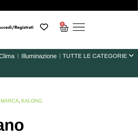
0
 Clima
Illuminazione
TUTTE LE CATEGORIE
R MARCA
,
KALONG
ano