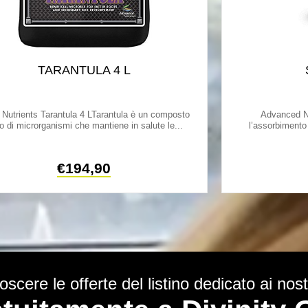
TARANTULA 4 L
Nutrients Tarantula 4 LTarantula è un composto
Advanced N
co di microrganismi che mantiene in salute le...
l’assorbimento 
€
194,90
scere le offerte del listino dedicato ai nostr