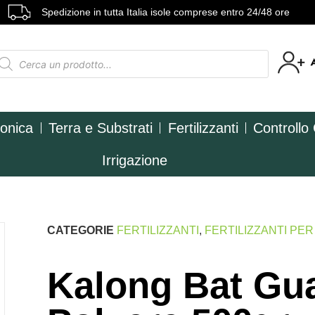
Spedizione in tutta Italia isole comprese entro 24/48 ore
ponica
Terra e Substrati
Fertilizzanti
Controllo
Irrigazione
CATEGORIE
FERTILIZZANTI
,
FERTILIZZANTI PE
Kalong Bat Gu