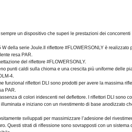
empre un dispositivo che superi le prestazioni dei concorrenti 
5 W della serie Joule.Il riflettore #FLOWERSONLY è realizzato 
llente resa PAR.
progettazione del riflettore #FLOWERSONLY.
meno punti caldi sulla chioma e una crescita più uniforme delle pi
 DLM-4.
funzionaI riflettori DLI sono prodotti per avere la massima rifles
sa PAR.
enza di colori iridescenti nel deflettore. I riflettori DLI sono co
 illuminata e iniziano con un rivestimento di base anodizzato ch
positamente sviluppati per massimizzare l’adesione del rivestime
ro. Questi strati di riflessione sono sovrapposti con un sistema 