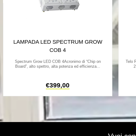
LAMPADA LED SPECTRUM GROW
COB 4
Spectrum Grow LED COB 4Acronimo di “Chip on
Telo R
Board”, alto spettro, alta potenza ed efficienza...
2
€
399,00