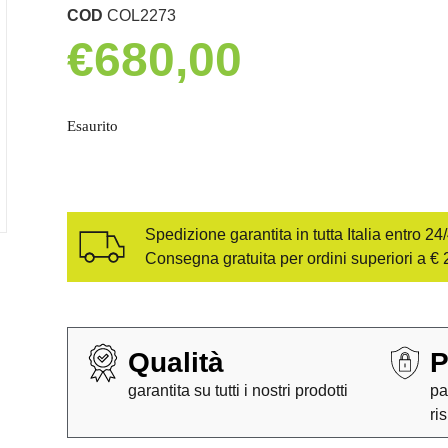
COD
COL2273
€
680,00
Esaurito
Spedizione garantita in tutta Italia entro 24
Consegna gratuita per ordini superiori a € 
Qualità
P
garantita su tutti i nostri prodotti
pa
ri