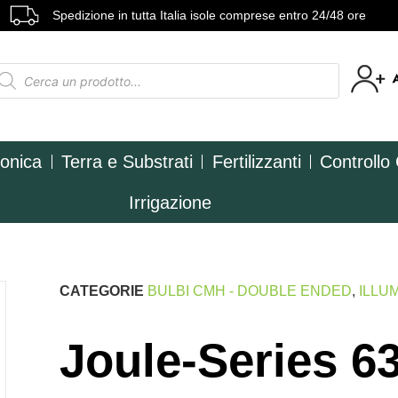
Spedizione in tutta Italia isole comprese entro 24/48 ore
ponica
Terra e Substrati
Fertilizzanti
Controllo
Irrigazione
CATEGORIE
BULBI CMH - DOUBLE ENDED
,
ILLU
Joule-Series 