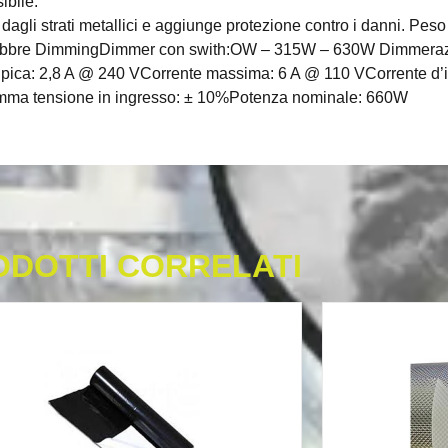
ibile.
 dagli strati metallici e aggiunge protezione contro i danni. Pe
5 libbre DimmingDimmer con swith:OW – 315W – 630W Dimmeraz
pica: 2,8 A @ 240 VCorrente massima: 6 A @ 110 VCorrente d’i
amma tensione in ingresso: ± 10%Potenza nominale: 660W
ODOTTI CORRELATI