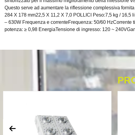
sintonizzato per il massimo miglioramento della riflessione vis
Questo serve ad aumentare la riflessione complessiva fornita
284 X 178 mm22,5 X 11,2 X 7,0 POLLICI Peso:7,5 kg / 16,
– 630W Frequenza e correnteFrequenza: 50/60 HzCorrente ti
potenza: ≥ 0,98 EnergiaTensione di ingresso: 120 ~ 240VG
PR