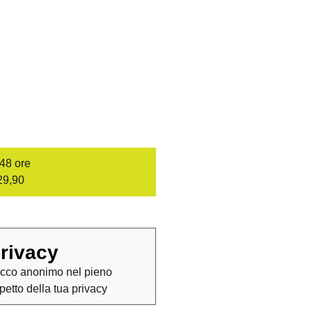
/48 ore
29,90
rivacy
cco anonimo nel pieno
spetto della tua privacy