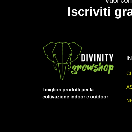
Vuoi cono
Iscriviti g
I
CH
AS
I migliori prodotti per la
coltivazione indoor e outdoor
N