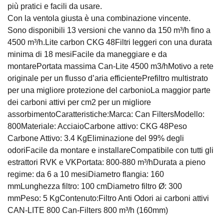
più pratici e facili da usare.
Con la ventola giusta è una combinazione vincente.
Sono disponibili 13 versioni che vanno da 150 m³/h fino a
4500 m³/h.Lite carbon CKG 48Filtri leggeri con una durata
minima di 18 mesiFacile da maneggiare e da
montarePortata massima Can-Lite 4500 m3/hMotivo a rete
originale per un flusso d’aria efficientePrefiltro multistrato
per una migliore protezione del carbonioLa maggior parte
dei carboni attivi per cm2 per un migliore
assorbimentoCaratteristiche:Marca: Can FiltersModello:
800Materiale: AcciaioCarbone attivo: CKG 48Peso
Carbone Attivo: 3.4 KgEliminazione del 99% degli
odoriFacile da montare e installareCompatibile con tutti gli
estrattori RVK e VKPortata: 800-880 m³/hDurata a pieno
regime: da 6 a 10 mesiDiametro flangia: 160
mmLunghezza filtro: 100 cmDiametro filtro Ø: 300
mmPeso: 5 KgContenuto:Filtro Anti Odori ai carboni attivi
CAN-LITE 800 Can-Filters 800 m³/h (160mm)