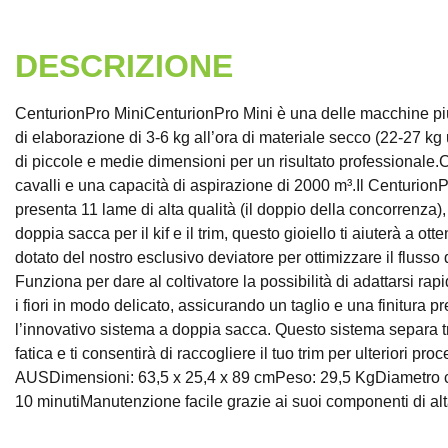
DESCRIZIONE
CenturionPro MiniCenturionPro Mini è una delle macchine più
di elaborazione di 3-6 kg all’ora di materiale secco (22-27 kg 
di piccole e medie dimensioni per un risultato professionale.
cavalli e una capacità di aspirazione di 2000 m³.Il CenturionPr
presenta 11 lame di alta qualità (il doppio della concorrenza)
doppia sacca per il kif e il trim, questo gioiello ti aiuterà a 
dotato del nostro esclusivo deviatore per ottimizzare il flusso d
Funziona per dare al coltivatore la possibilità di adattarsi ra
i fiori in modo delicato, assicurando un taglio e una finitura 
l’innovativo sistema a doppia sacca. Questo sistema separa tri
fatica e ti consentirà di raccogliere il tuo trim per ulterior
AUSDimensioni: 63,5 x 25,4 x 89 cmPeso: 29,5 KgDiametro cil
10 minutiManutenzione facile grazie ai suoi componenti di al