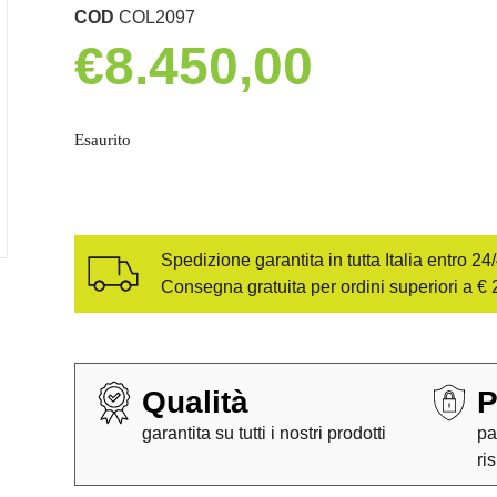
COD
COL2097
€
8.450,00
Esaurito
Spedizione garantita in tutta Italia entro 24
Consegna gratuita per ordini superiori a € 
Qualità
P
garantita su tutti i nostri prodotti
pa
ri