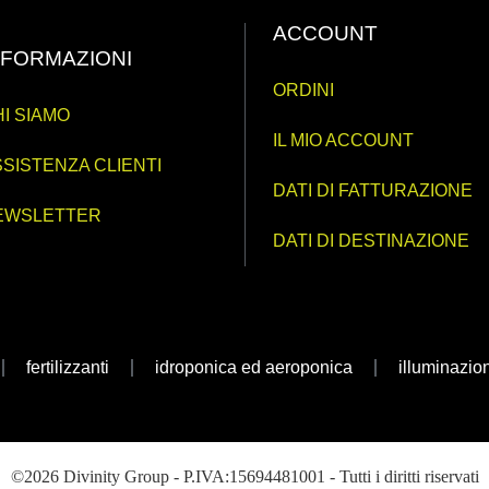
ACCOUNT
NFORMAZIONI
ORDINI
I SIAMO
IL MIO ACCOUNT
SISTENZA CLIENTI
DATI DI FATTURAZIONE
EWSLETTER
DATI DI DESTINAZIONE
fertilizzanti
idroponica ed aeroponica
illuminazio
©2026 Divinity Group - P.IVA:15694481001 - Tutti i diritti riservati