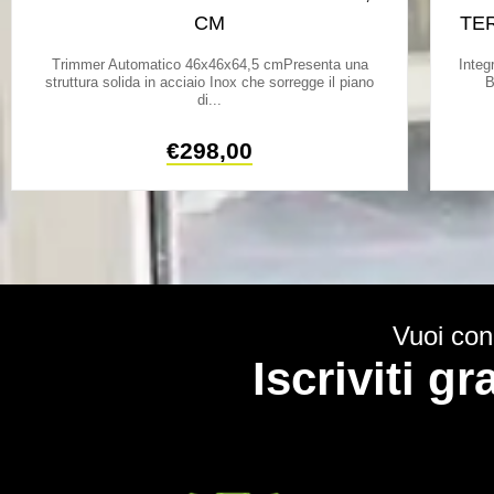
CM
TE
Trimmer Automatico 46x46x64,5 cmPresenta una
Integ
struttura solida in acciaio Inox che sorregge il piano
B
di...
€
298,00
Vuoi cono
Iscriviti g