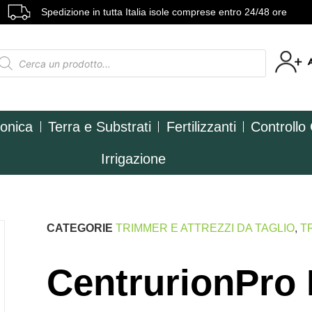
Spedizione in tutta Italia isole comprese entro 24/48 ore
ponica
Terra e Substrati
Fertilizzanti
Controllo
Irrigazione
CATEGORIE
TRIMMER E ATTREZZI DA TAGLIO
,
T
CentrurionPro 