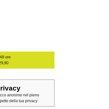
/48 ore
29,90
rivacy
cco anonimo nel pieno
spetto della tua privacy