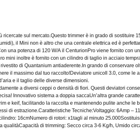
 ricercate sul mercato.Questo trimmer è in grado di sostituire
umidi), il Mini non è altro che una centrale elettrica ed è perfet
Con una potenza di 120 W/A il CenturionPro viene fornito con un r
o mini inoltre è fornito con un cilindro di taglio in acciaio temp
, rivestito di Quantanium antiaderente.In grando di conservare olt
ottenere il massimo dal tuo raccolto!Deviatore unicoIl 3.0, come le
’aria e il taglio delle diverse dimensioni.
pidamente a diversi ceppi o densità di fiori. Questi deviatori con
precisa! Innovativo sistema a doppia saccaUn’altra grande caratte
m e keif, facilitando la raccolta e mantenendo pulite anche le b
i processi di estrazione.Caratteristiche Tecniche:Voltaggio: 6Amp
indro: 16cmNumero di rotori: x1tagli al minuto 25.000Sostituis
ta qualitàCapacità di trimming: Secco circa 3-6 Kg/h, Umido cir