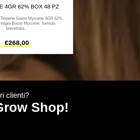
 4GR 62% BOX 48 PZ
LIMONENE 
– Terpene Gusto Myrcene 4GR 62%
Integra Boost – Terpene
ntegra Boost Myrcene, formula
62%Integra Boost Limonene,
brevettata...
il...
€
268,00
€
5,
i clienti?
y Grow Shop!