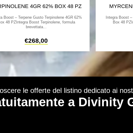
RPINOLENE 4GR 62% BOX 48 PZ
MYRCENE
ra Boost – Terpene Gusto Terpinolene 4GR 62%
Integra Boost 
ox 48 PZIntegra Boost Terpinolene, formula
Box 48 PZI
brevettata...
€
268,00
scere le offerte del listino dedicato ai nostr
ratuitamente a Divinit