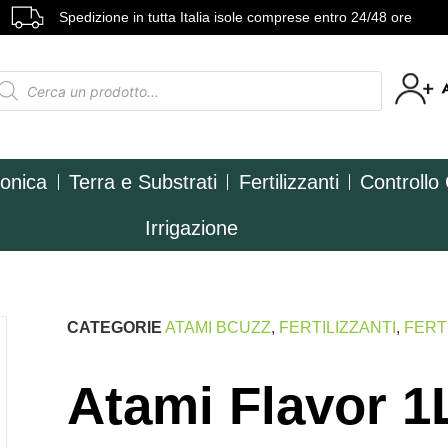
Spedizione in tutta Italia isole comprese entro 24/48 ore
ponica
Terra e Substrati
Fertilizzanti
Controllo
Irrigazione
CATEGORIE
ATAMI BCUZZ
,
FERTILIZZANTI
,
FERT
Atami Flavor 1