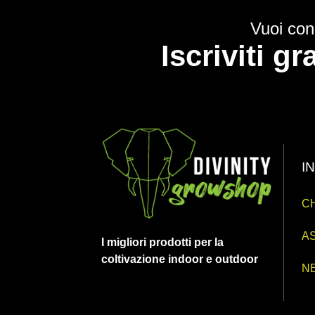
Vuoi cono
Iscriviti g
I
CH
AS
I migliori prodotti per la
coltivazione indoor e outdoor
N