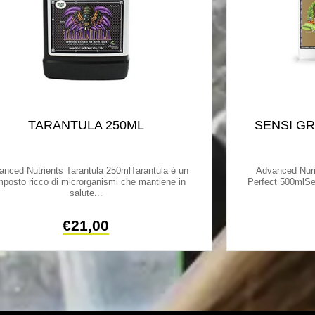
TARANTULA 250ML
SENSI G
anced Nutrients Tarantula 250mlTarantula è un
Advanced Nur
posto ricco di microrganismi che mantiene in
Perfect 500mlSe
salute...
€
21,00