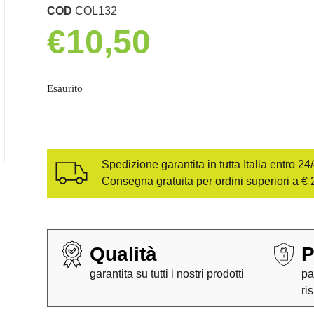
COD
COL132
€
10,50
Esaurito
Spedizione garantita in tutta Italia entro 24
Consegna gratuita per ordini superiori a € 
Qualità
P
garantita su tutti i nostri prodotti
pa
ri