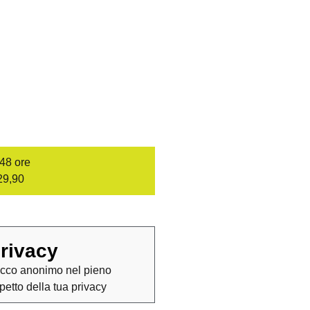
/48 ore
29,90
rivacy
cco anonimo nel pieno
spetto della tua privacy