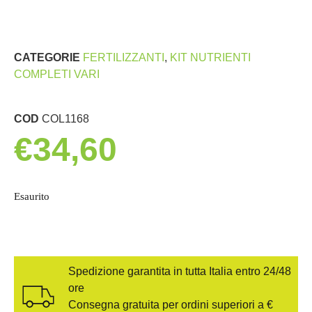
CATEGORIE
FERTILIZZANTI
,
KIT NUTRIENTI
COMPLETI VARI
COD
COL1168
€
34,60
Esaurito
Spedizione garantita in tutta Italia entro 24/48
ore
Consegna gratuita per ordini superiori a €