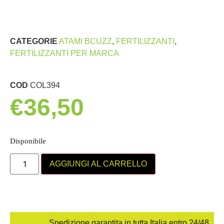
CATEGORIE
ATAMI BCUZZ
,
FERTILIZZANTI
,
FERTILIZZANTI PER MARCA
COD
COL394
€
36,50
Disponibile
AGGIUNGI AL CARRELLO
Spedizione garantita in tutta Italia entro 24/48