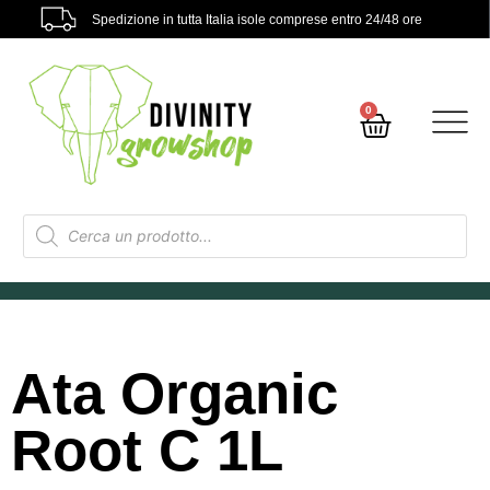
Spedizione in tutta Italia isole comprese entro 24/48 ore
0
Ata Organic
Root C 1L