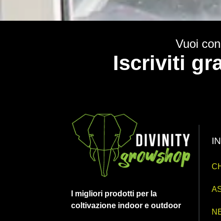
Vuoi cono
Iscriviti g
I
CH
AS
I migliori prodotti per la
coltivazione indoor e outdoor
N