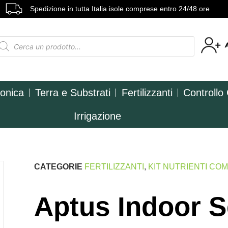
Spedizione in tutta Italia isole comprese entro 24/48 ore
ponica
Terra e Substrati
Fertilizzanti
Controllo
Irrigazione
CATEGORIE
FERTILIZZANTI
,
KIT NUTRIENTI COM
Aptus Indoor S