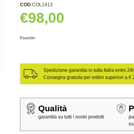
COD
COL1413
€
98,00
Esaurito
Spedizione garantita in tutta Italia entro 24
Consegna gratuita per ordini superiori a € 
Qualità
P
garantita su tutti i nostri prodotti
pa
ri