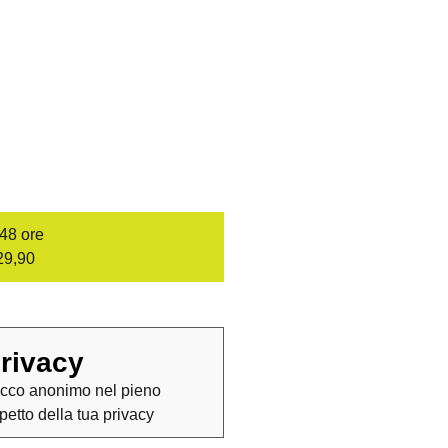
/48 ore
29,90
rivacy
cco anonimo nel pieno
spetto della tua privacy