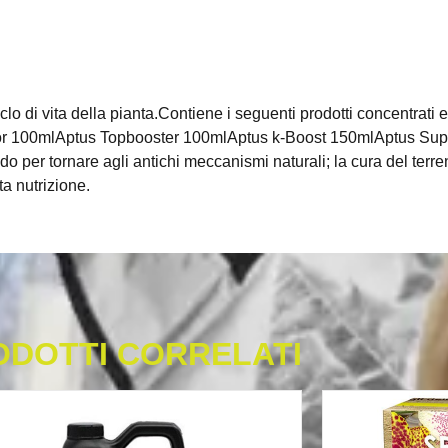
l ciclo di vita della pianta.Contiene i seguenti prodotti concentr
ator 100mlAptus Topbooster 100mlAptus k-Boost 150mlAptus Sup
odo per tornare agli antichi meccanismi naturali; la cura del ter
ta nutrizione.
ODOTTI CORRELATI