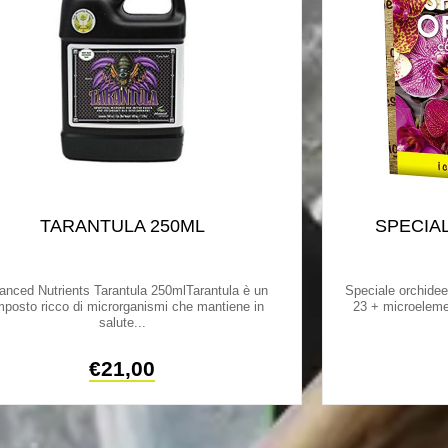
TARANTULA 250ML
SPECIA
anced Nutrients Tarantula 250mlTarantula è un
Speciale orchide
posto ricco di microrganismi che mantiene in
23 + microelement
salute...
€
21,00