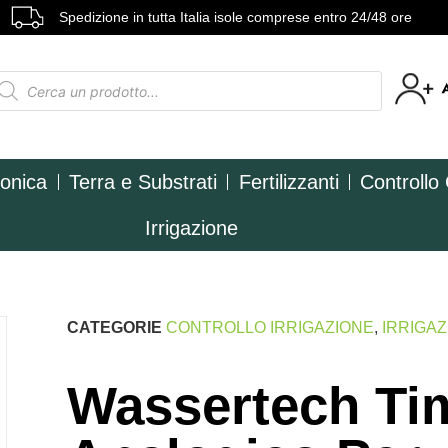
Spedizione in tutta Italia isole comprese entro 24/48 ore
ponica
Terra e Substrati
Fertilizzanti
Controllo
Irrigazione
CATEGORIE
CONTROLLO IRRIGAZIONE
,
IRRIGA
Wassertech Ti