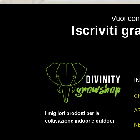
Vuoi cono
Iscriviti g
I
CH
AS
I migliori prodotti per la
coltivazione indoor e outdoor
N