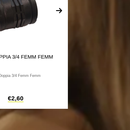
PPIA 3/4 FEMM FEMM
TEE A COMP
20X20X
 Doppia 3/4 Femm Femm
Tee A Compressione 20
compressione, in polipropile
tubi da
€
2,60
€
3,