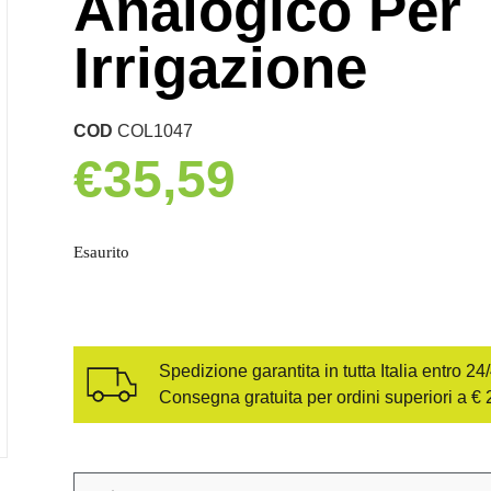
Analogico Per
Irrigazione
COD
COL1047
€
35,59
Esaurito
Spedizione garantita in tutta Italia entro 24
Consegna gratuita per ordini superiori a € 