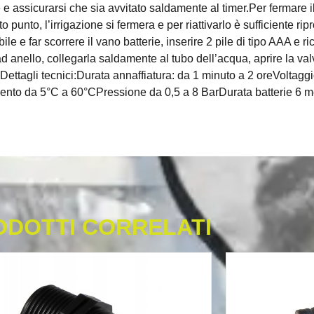
assicurarsi che sia avvitato saldamente al timer.Per fermare il
to punto, l’irrigazione si fermera e per riattivarlo è sufficiente ri
e e far scorrere il vano batterie, inserire 2 pile di tipo AAA e ri
ad anello, collegarla saldamente al tubo dell’acqua, aprire la val
. Dettagli tecnici:Durata annaffiatura: da 1 minuto a 2 oreVoltaggi
to da 5°C a 60°CPressione da 0,5 a 8 BarDurata batterie 6 mesi
ODOTTI CORRELATI