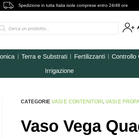
Spedizione in tutta Italia isole comprese entro 24/48 ore
ponica
Terra e Substrati
Fertilizzanti
Controllo
Irrigazione
CATEGORIE
VASI E CONTENITORI
,
VASI E PROP
Vaso Vega Qua