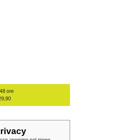
/48 ore
29,90
rivacy
cco anonimo nel pieno