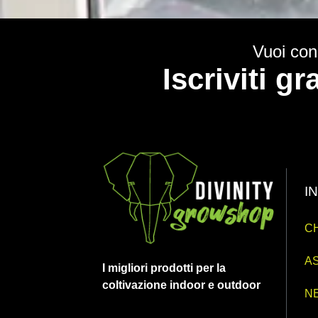
Vuoi cono
Iscriviti g
I
CH
AS
I migliori prodotti per la
coltivazione indoor e outdoor
N