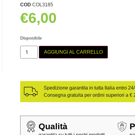
COD
COL3185
€
6,00
Disponibile
AGGIUNGI AL CARRELLO
Spedizione garantita in tutta Italia entro 24
Consegna gratuita per ordini superiori a € 
Qualità
P
garantita su tutti i nostri prodotti
pa