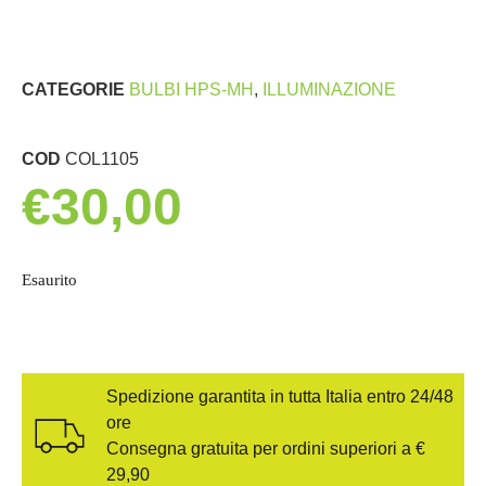
CATEGORIE
BULBI HPS-MH
,
ILLUMINAZIONE
COD
COL1105
€
30,00
Esaurito
Spedizione garantita in tutta Italia entro 24/48
ore
Consegna gratuita per ordini superiori a €
29,90