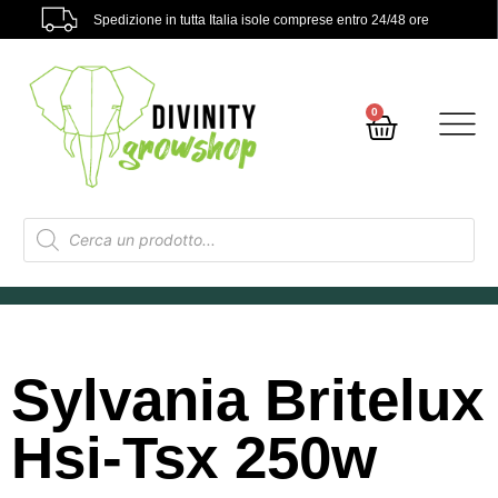
Spedizione in tutta Italia isole comprese entro 24/48 ore
0
Sylvania Britelux
Hsi-Tsx 250w