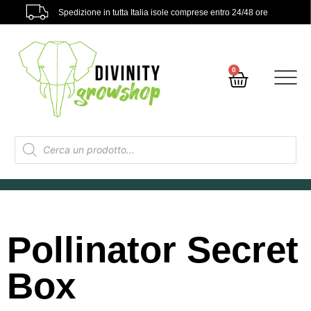
Spedizione in tutta Italia isole comprese entro 24/48 ore
0
Pollinator Secret
Box