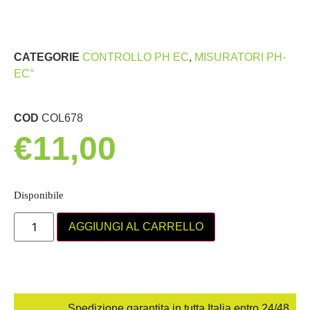
CATEGORIE
CONTROLLO PH EC
,
MISURATORI PH-
EC°
COD
COL678
€
11,00
Disponibile
AGGIUNGI AL CARRELLO
Spedizione garantita in tutta Italia entro 24/48