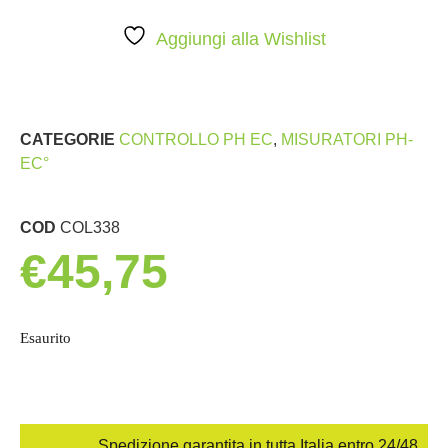
Aggiungi alla Wishlist
CATEGORIE
CONTROLLO PH EC
,
MISURATORI PH-
EC°
COD
COL338
€
45,75
Esaurito
Spedizione garantita in tutta Italia entro 24/48