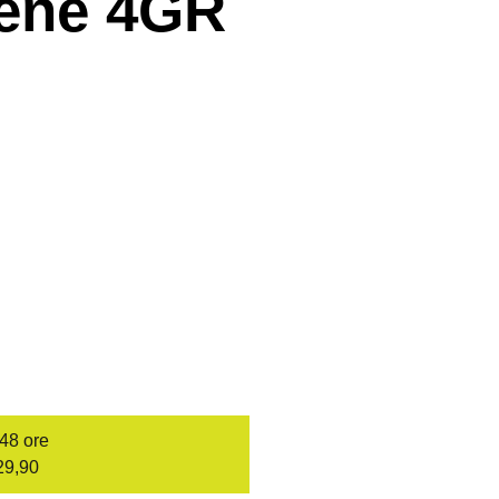
lene 4GR
/48 ore
29,90