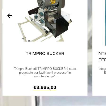
TRIMPRO BUCKER
INT
TE
Trimpro BuckerIl TRIMPRO BUCKER è stato
Integ
progettato per facilitare il processo “in
B
controtendenza”...
€
3.965,00