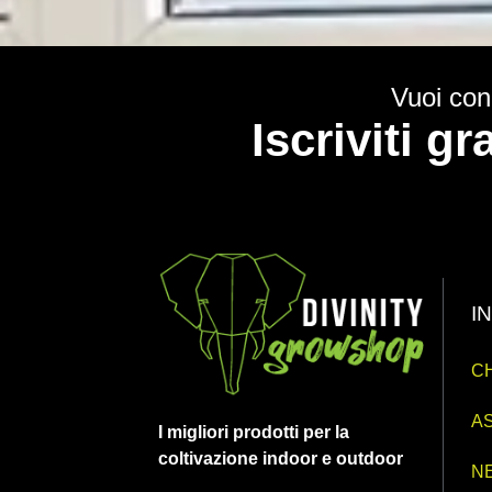
Vuoi cono
Iscriviti g
I
CH
AS
I migliori prodotti per la
coltivazione indoor e outdoor
N