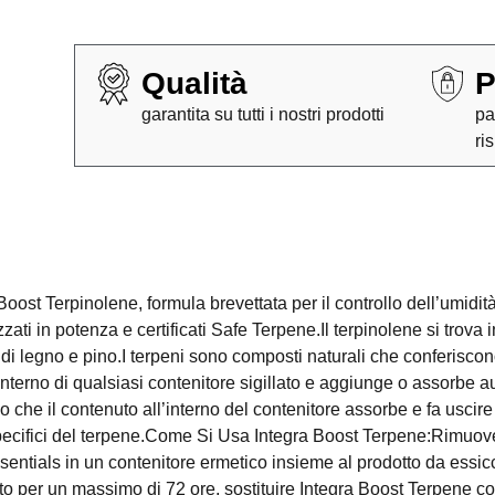
Qualità
P
garantita su tutti i nostri prodotti
pa
ri
t Terpinolene, formula brevettata per il controllo dell’umidità
zzati in potenza e certificati Safe Terpene.Il terpinolene si trova i
di legno e pino.I terpeni sono composti naturali che conferiscono
ll’interno di qualsiasi contenitore sigillato e aggiunge o assorbe
che il contenuto all’interno del contenitore assorbe e fa uscire 
 specifici del terpene.Come Si Usa Integra Boost Terpene:Rimuove
sentials in un contenitore ermetico insieme al prodotto da essicc
to per un massimo di 72 ore, sostituire Integra Boost Terpene c