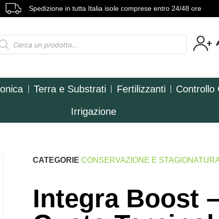
Spedizione in tutta Italia isole comprese entro 24/48 ore
ponica
Terra e Substrati
Fertilizzanti
Controllo
Irrigazione
CATEGORIE
CONSERVAZIONE E STAGIONATUR
Integra Boost 