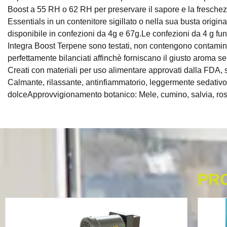
Boost a 55 RH o 62 RH per preservare il sapore e la freschez
Essentials in un contenitore sigillato o nella sua busta origina
disponibile in confezioni da 4g e 67g.Le confezioni da 4 g funz
Integra Boost Terpene sono testati, non contengono contaminant
perfettamente bilanciati affinchè forniscano il giusto aroma sen
Creati con materiali per uso alimentare approvati dalla FDA, si
Calmante, rilassante, antinfiammatorio, leggermente sedativoA
dolceApprovvigionamento botanico: Mele, cumino, salvia, ros
PR