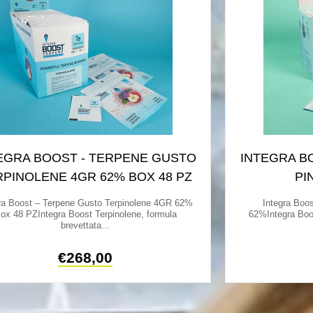
EGRA BOOST - TERPENE GUSTO
INTEGRA B
RPINOLENE 4GR 62% BOX 48 PZ
PI
ra Boost – Terpene Gusto Terpinolene 4GR 62%
Integra Boo
ox 48 PZIntegra Boost Terpinolene, formula
62%Integra Boos
brevettata...
€
268,00