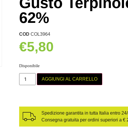
Gusto Terpino
62%
COD
COL3964
€
5,80
Disponibile
AGGIUNGI AL CARRELLO
Spedizione garantita in tutta Italia entro 24
Consegna gratuita per ordini superiori a € 