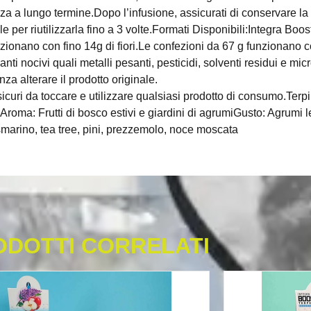
za a lungo termine.Dopo l’infusione, assicurati di conservare l
le per riutilizzarla fino a 3 volte.Formati Disponibili:Integra Bo
ionano con fino 14g di fiori.Le confezioni da 67 g funzionano con 
i nocivi quali metalli pesanti, pesticidi, solventi residui e micr
za alterare il prodotto originale.
curi da toccare e utilizzare qualsiasi prodotto di consumo.Terpin
roma: Frutti di bosco estivi e giardini di agrumiGusto: Agrumi l
marino, tea tree, pini, prezzemolo, noce moscata
ODOTTI CORRELATI