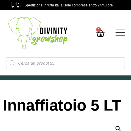
Spedizione in tutta Italia isole comprese entro 24/48 ore
0
Innaffiatoio 5 LT