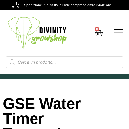
Spedizione in tutta Italia isole comprese entro 24/48 ore
0
GSE Water
Timer