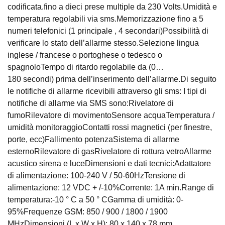
codificata.fino a dieci prese multiple da 230 Volts.Umidità e
temperatura regolabili via sms.Memorizzazione fino a 5
numeri telefonici (1 principale , 4 secondari)Possibilità di
verificare lo stato dell’allarme stesso.Selezione lingua
inglese / francese o portoghese o tedesco o
spagnoloTempo di ritardo regolabile da (0…
180 secondi) prima dell’inserimento dell’allarme.Di seguito
le notifiche di allarme ricevibili attraverso gli sms: I tipi di
notifiche di allarme via SMS sono:Rivelatore di
fumoRilevatore di movimentoSensore acquaTemperatura /
umidità monitoraggioContatti rossi magnetici (per finestre,
porte, ecc)Fallimento potenzaSistema di allarme
esternoRilevatore di gasRivelatore di rottura vetroAllarme
acustico sirena e luceDimensioni e dati tecnici:Adattatore
di alimentazione: 100-240 V / 50-60HzTensione di
alimentazione: 12 VDC + /-10%Corrente: 1A min.Range di
temperatura:-10 ° C a 50 ° CGamma di umidità: 0-
95%Frequenze GSM: 850 / 900 / 1800 / 1900
MHzDimensioni (L x W x H): 80 x 140 x 78 mm