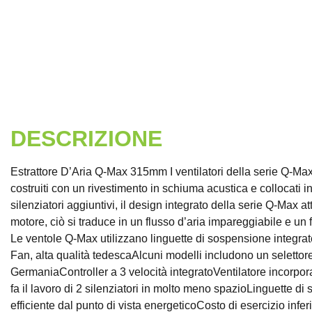
DESCRIZIONE
Estrattore D’Aria Q-Max 315mm I ventilatori della serie Q-Max
costruiti con un rivestimento in schiuma acustica e collocati 
silenziatori aggiuntivi, il design integrato della serie Q-Max a
motore, ciò si traduce in un flusso d’aria impareggiabile e un
Le ventole Q-Max utilizzano linguette di sospensione integrate
Fan, alta qualità tedescaAlcuni modelli includono un selettore
GermaniaController a 3 velocità integratoVentilatore incorpora
fa il lavoro di 2 silenziatori in molto meno spazioLinguette di
efficiente dal punto di vista energeticoCosto di esercizio infe