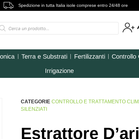
Spedizione in tutta Italia isole comprese entro 24/48 ore
ponica
Terra e Substrati
Fertilizzanti
Controllo
Irrigazione
CATEGORIE
CONTROLLO E TRATTAMENTO CLI
SILENZIATI
Estrattore D’a