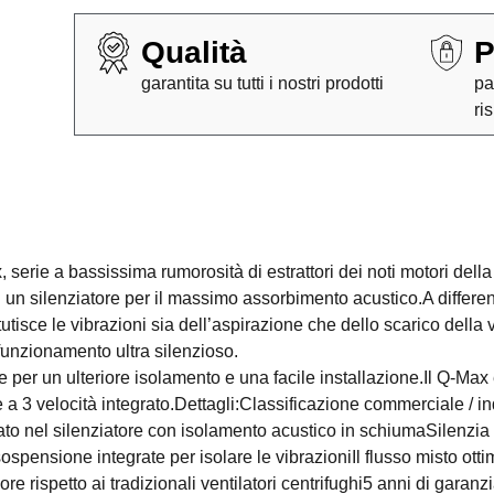
Qualità
P
garantita su tutti i nostri prodotti
pa
ri
, serie a bassissima rumorosità di estrattori dei noti motori de
in un silenziatore per il massimo assorbimento acustico.A differe
ttutisce le vibrazioni sia dell’aspirazione che dello scarico dell
 funzionamento ultra silenzioso.
 per un ulteriore isolamento e una facile installazione.Il Q-Max
 a 3 velocità integrato.Dettagli:Classificazione commerciale / i
to nel silenziatore con isolamento acustico in schiumaSilenzia s
 sospensione integrate per isolare le vibrazioniIl flusso misto o
riore rispetto ai tradizionali ventilatori centrifughi5 anni di ga