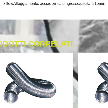
ix flowAlloggiamento: acciao zincatoIngresso/uscita: 315mm
ODOTTI CORRELATI