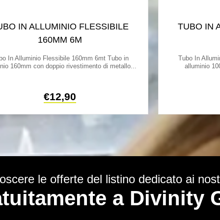
UBO IN ALLUMINIO FLESSIBILE
TUBO IN 
160MM 6M
bo In Alluminio Flessibile 160mm 6mt Tubo in
Tubo In Allumi
inio 160mm con doppio rivestimento di metallo...
alluminio 10
€
12,90
scere le offerte del listino dedicato ai nostr
ratuitamente a Divinit