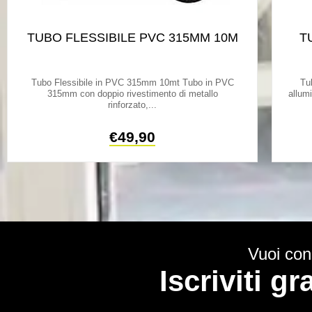
TUBO FLESSIBILE PVC 315MM 10M
T
Tubo Flessibile in PVC 315mm 10mt Tubo in PVC
Tu
315mm con doppio rivestimento di metallo
allum
rinforzato,...
€
49,90
Vuoi cono
Iscriviti g