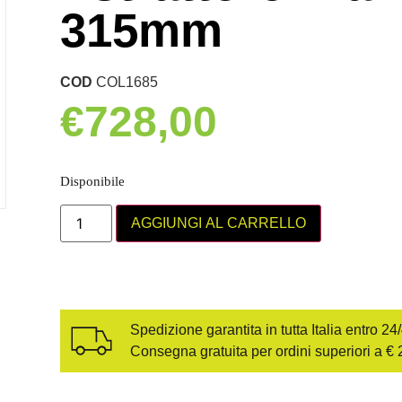
315mm
COD
COL1685
€
728,00
Disponibile
AGGIUNGI AL CARRELLO
Spedizione garantita in tutta Italia entro 24
Consegna gratuita per ordini superiori a € 