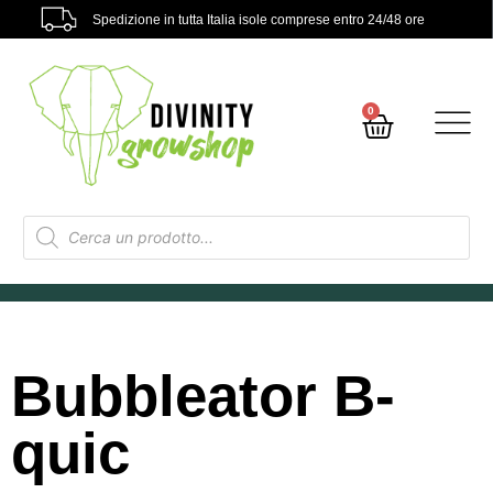
Spedizione in tutta Italia isole comprese entro 24/48 ore
0
Bubbleator B-
quic