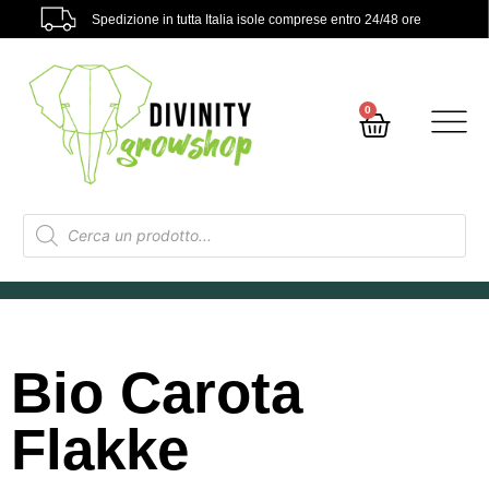
Spedizione in tutta Italia isole comprese entro 24/48 ore
0
Bio Carota
Flakke