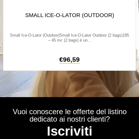
SMALL ICE-O-LATOR (OUTDOOR)
Small Ice-O-Lator (Outdoor)Small Ice-O-Lator Outdoor (2 bags)185
– 45 mc (2 bags) è un...
€
96,59
Vuoi conoscere le offerte del listino
dedicato ai nostri clienti?
Iscriviti