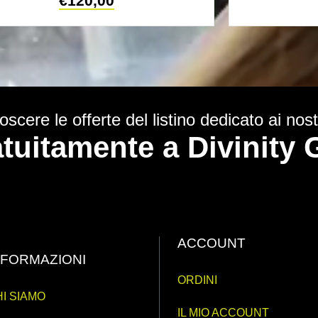
€
120,00
scere le offerte del listino dedicato ai nostr
ratuitamente a Divinit
ACCOUNT
NFORMAZIONI
ORDINI
I SIAMO
IL MIO ACCOUNT