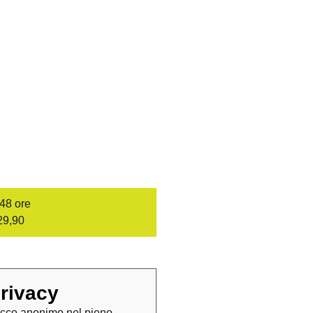
/48 ore
29,90
rivacy
cco anonimo nel pieno