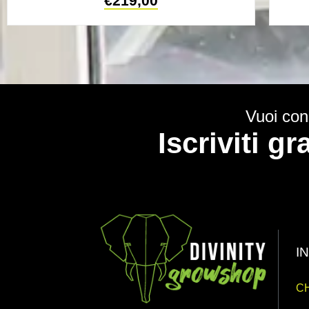
€
219,00
Vuoi cono
Iscriviti g
I
CH