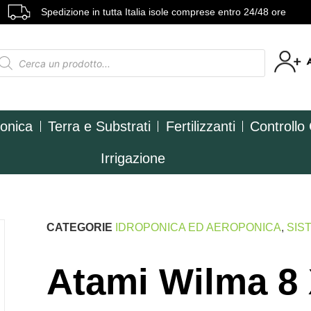
Spedizione in tutta Italia isole comprese entro 24/48 ore
ponica
Terra e Substrati
Fertilizzanti
Controllo
Irrigazione
CATEGORIE
IDROPONICA ED AEROPONICA
,
SIS
Atami Wilma 8