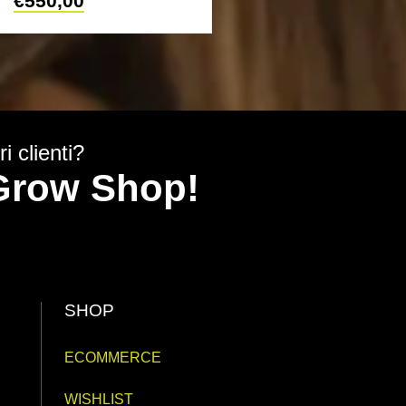
€
550,00
€
150
i clienti?
y Grow Shop!
SHOP
ECOMMERCE
WISHLIST