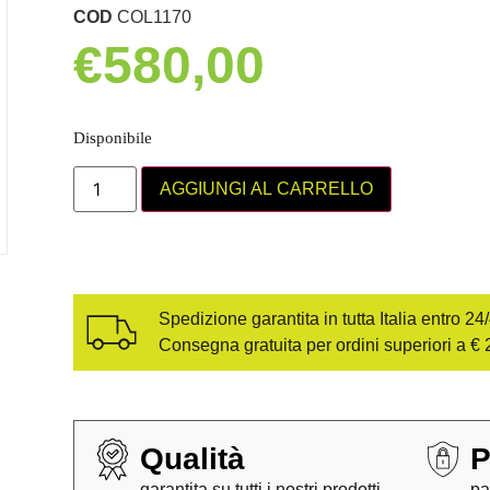
COD
COL1170
€
580,00
Disponibile
AGGIUNGI AL CARRELLO
Spedizione garantita in tutta Italia entro 24
Consegna gratuita per ordini superiori a € 
Qualità
P
garantita su tutti i nostri prodotti
pa