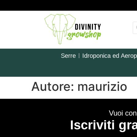
Serre
Idroponica ed Aero
Autore:
maurizio
Vuoi cono
Iscriviti g